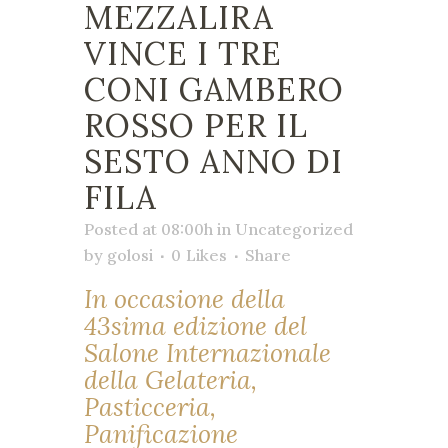
MEZZALIRA
VINCE I TRE
CONI GAMBERO
ROSSO PER IL
SESTO ANNO DI
FILA
Posted at 08:00h
in
Uncategorized
by
golosi
0
Likes
Share
In occasione della
43sima edizione del
Salone Internazionale
della Gelateria,
Pasticceria,
Panificazione