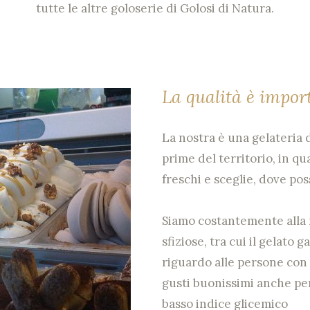
tutte le altre goloserie di Golosi di Natura.
La qualità è impor
La nostra è una gelateria d
prime del territorio, in q
freschi e sceglie, dove pos
Siamo costantemente alla r
sfiziose, tra cui il gelato
riguardo alle persone con e
gusti buonissimi anche per 
basso indice glicemico